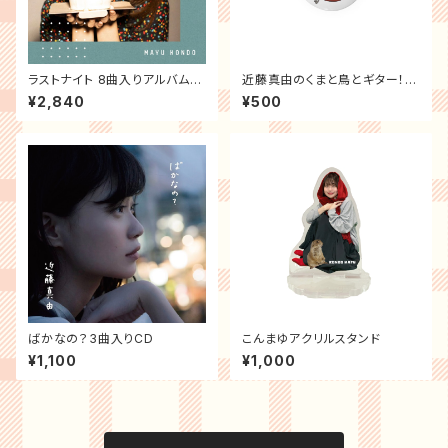
ラストナイト 8曲入りアルバムC
近藤真由のくまと鳥とギター！缶
D
バッチ
¥2,840
¥500
ばかなの？3曲入りCD
こんまゆアクリルスタンド
¥1,100
¥1,000